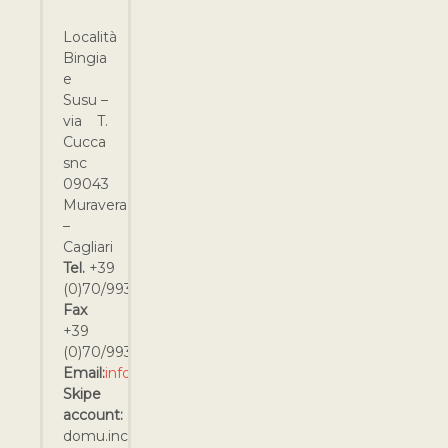
Località
Bingia
e
Susu –
via T.
Cucca
snc
09043
Muravera
–
Cagliari
Tel.
+39
(0)70/9932039
Fax
+39
(0)70/9932213
Email:
info@domuincantada.it
Skipe
account:
domu.incantada