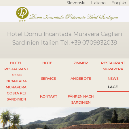
Slovenski
Italiano
English
Hotel Domu Incantada Muravera Cagliari
Sardinien Italien Tel. +39 0709932039
HOTEL
HOTEL
ZIMMER
RESTAURANT
RESTAURANT
MURAVERA
DOMU
SERVICE
ANGEBOTE
NEWS
INCANTADA
LAGE
MURAVERA
COSTA REI
KONTAKT
FÄHREN NACH
SARDINIEN
SARDINIEN